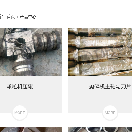
置：
首页
>
产品中心
颗粒机压辊
撕碎机主轴与刀片
MORE
MORE