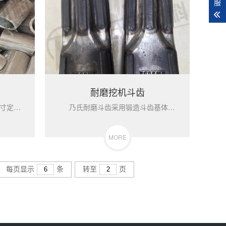
服
耐磨挖机斗齿
采用优质钢材，根据客户尺寸定制。
乃氏耐磨斗齿采用锻造斗齿基体，并通过在易磨损部位熔覆高硬合金材料，使其耐磨性能得到有效提升。
MORE
每页显示
条
转至
页