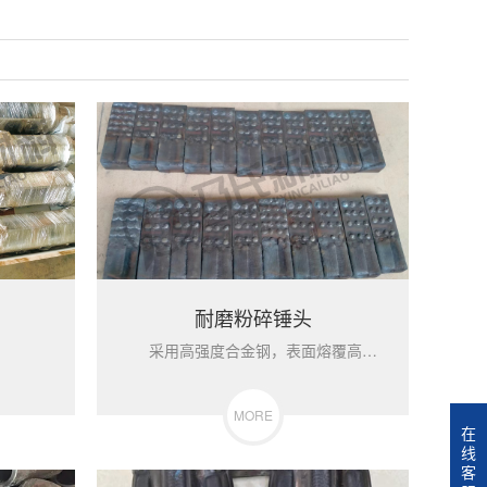
耐磨粉碎锤头
采用高强度合金钢，表面熔覆高硬度耐磨合金粉末。
MORE
在
线
客