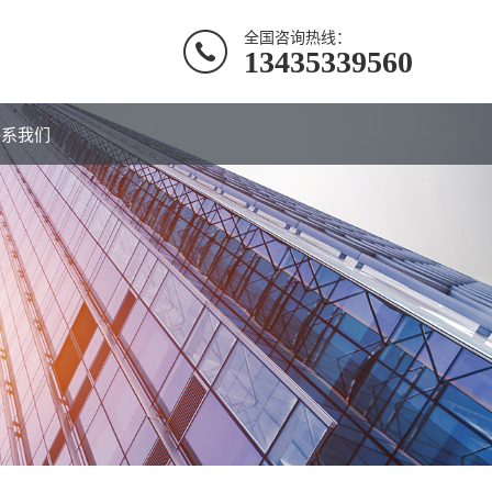
全国咨询热线：
13435339560
联系我们