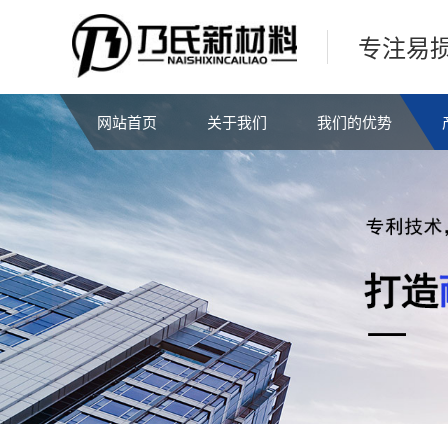
专注易
网站首页
关于我们
我们的优势