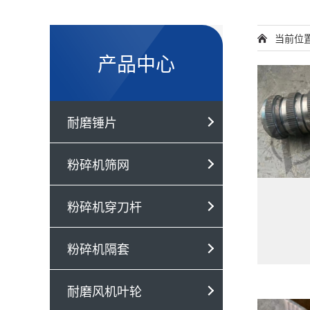
当前位
产品中心
耐磨锤片
粉碎机筛网
粉碎机穿刀杆
粉碎机隔套
耐磨风机叶轮