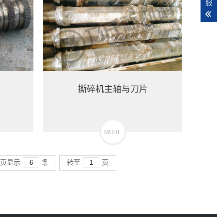
服
撕碎机主轴与刀片
MORE
页显示
条
转至
页