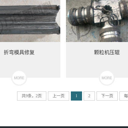
折弯模具修复
颗粒机压辊
MORE
MORE
共9条，2页
上一页
1
2
下一页
每