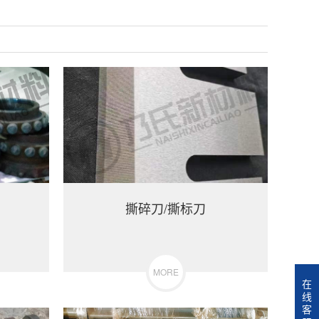
撕碎刀/撕标刀
MORE
在
线
客