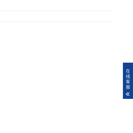
在
线
客
服