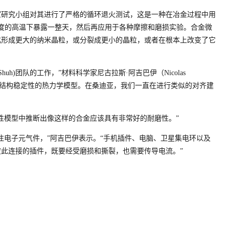
室研究小组对其进行了严格的循环退火测试，这是一种在冶金过程中用
氏度的高温下暴露一整天，然后再应用于各种摩擦和磨损实验。合金微
化形成更大的纳米晶粒，或分裂成更小的晶粒，或者在根本上改变了它
huh)团队的工作，”材料科学家尼古拉斯·阿吉巴伊（Nicolas
和微观结构稳定性的热力学模型。在桑迪亚，我们一直在进行类似的对齐建
性模型中推断出像这样的合金应该具有非常好的耐磨性。”
注电子元气件，”阿吉巴伊表示。“手机插件、电脑、卫星集电环以及
此连接的插件，既要经受磨损和撕裂，也需要传导电流。”