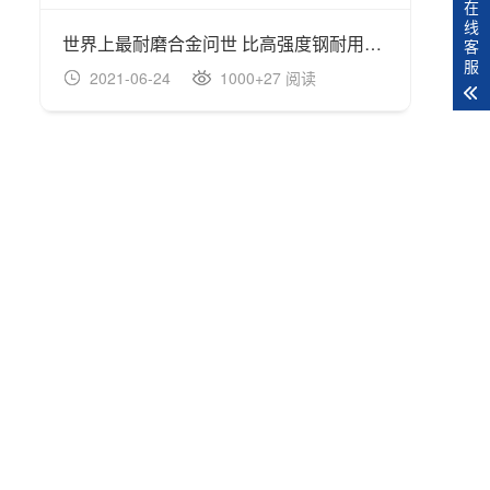
在
线
世界上最耐磨合金问世 比高强度钢耐用100倍
客
服
2021-06-24
1000+27 阅读
20