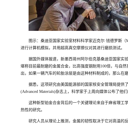
图示：桑迪亚国家实验室材料科学家迈克尔·钱德罗斯（Michael 
进行计算机模拟，并用超高真空摩擦仪对其进行磨损测试。
据国外媒体报道，新墨西哥州阿尔伯克基桑迪亚国家实验
堪称目前
最耐磨
的金属合金，比高强度钢耐用100倍，与自
出，如果一辆汽车的轮胎涂层是由这种材料制成的，那么在磨
据悉，这项研究由美国能源部的国家核安全管理局提供了
(Advanced Materials)杂志上，科学家于上周向媒体公布了
这种新型铂金合金背后的一个关键理论来自于麻省理工学院(MIT)、
热性的研究。
研究人员从理论上推测，金属的韧性取决于它对高温的