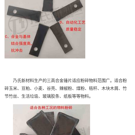
乃氏新材料生产的三高合金锤片适应粉碎物料范围广。适合粉
碎玉米、豆粕、小麦、谷壳、辣椒粉、煤粉、秸秆、木块木屑、竹
节竹丝、生活垃圾、玻璃胶条、纸板等等物料。