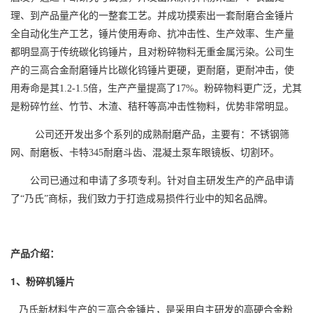
理、到产品量产化的一整套工艺。并成功摸索出一套耐磨合金锤片
全自动化生产工艺，锤片使用寿命、抗冲击性、生产效率、生产量
都明显高于传统碳化钨锤片，且对粉碎物料无重金属污染。公司生
产的三高合金耐磨锤片比碳化钨锤片更硬，更耐磨，更耐冲击，使
用寿命是其
1.2-1.5
倍，生产产量提高了
17%
。粉碎物料更广泛，尤其
是粉碎竹丝、竹节、木渣、秸秆等高冲击性物料，优势非常明显。
公司还开发出多个系列的成熟耐磨产品，主要有：不锈钢筛
网、耐磨板、卡特
345
耐磨斗齿、混凝土泵车眼镜板、切割环。
公司已通过和申请了多项专利。针对自主研发生产的产品申请
了“乃氏”商标，我们致力于打造成易损件行业中的知名品牌。
产品介绍：
1
、粉碎机锤片
乃氏新材料生产的三高合金锤片，是采用自主研发的高硬合金粉