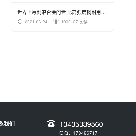
世界上最耐磨合金问世 比高强度钢耐用100倍
2021-06-24
1000+27 阅读
20
13435339560
系我们
Q Q：178486717