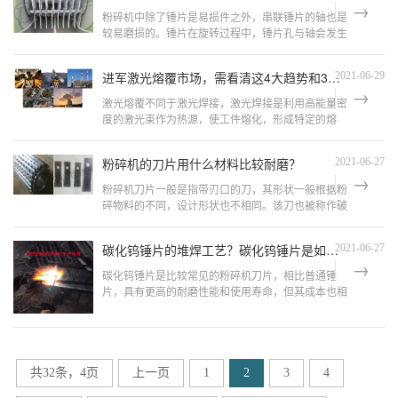
粉碎机中除了锤片是易损件之外，串联锤片的轴也是
较易磨损的。锤片在旋转过程中，锤片孔与轴会发生
相互摩擦，造成磨损。那么应该如何选择材料来制作
轴呢？
进军激光熔覆市场，需看清这4大趋势和3大挑战
2021-06-29
激光熔覆不同于激光焊接，激光焊接是利用高能量密
度的激光束作为热源，使工件熔化，形成特定的熔
池，激光熔覆则是通过在基材表面添加熔覆材料，并
利用高能密度的激光束使之与基材表面...
粉碎机的刀片用什么材料比较耐磨？
2021-06-27
粉碎机刀片一般是指带刃口的刀，其形状一般根据粉
碎物料的不同，设计形状也不相同。该刀也被称作破
碎刀。常见的粉碎刀有树枝粉碎刀，木材粉碎刀，塑
料粉碎刀。
碳化钨锤片的堆焊工艺？碳化钨锤片是如何制作的？（科普篇）
2021-06-27
碳化钨锤片是比较常见的粉碎机刀片，相比普通锤
片，具有更高的耐磨性能和使用寿命，但其成本也相
对较高。在我国已畅销多年，工艺也相对固定。那么
碳化钨锤片是如何加工而来的？
共32条，4页
上一页
1
2
3
4