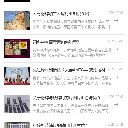
木材粉碎加工木屑行业知识介绍
2021-07-02
抛弃的木材下脚料是否还能再回收利用呢？ 木材下
脚料一般指的是园林果园修剪下来的树枝、家具、刨
花板、密度板、紧缩板、木箱包装等木材轻工业与个
别木材运营者运用后留下的木材废弃...
饲料中霉菌毒素如何脱毒？
2021-07-02
饲料及其原料在加工，储存和运输过程中容易发生霉
变,霉菌不仅污染饲料，而且消耗饲料中的营养物
质，使饲料品质下降，畜禽摄食了受霉菌毒素污染的
饲料之后容易出现中毒，腹泻，生长和...
先进增材制造技术大会AMTC— 聚焦增材制造大未来！
2021-07-02
我们非常高兴地宣布，全球最具影响力的慕尼黑增材
制造技术会议（MTC）随着号召力不断扩大，现更名
为先进增材制造技术大会（AMTC），并将于2021年
10月12至14日在德国亚琛Eurogress中心...
关于粉碎与破碎用刀片图片汇总与简介
2021-07-02
无论是民用还是工业中，经常需要粉碎或破碎物料，
因此就需要各种类型的刀片，由于粉碎方式的不同，
刀片的设计也有较大的差异。最大的区别就是形状的
不同，其次分带刃的与不带刃的。由...
粉碎机装锤片的轴用什么材质？
2021-06-29