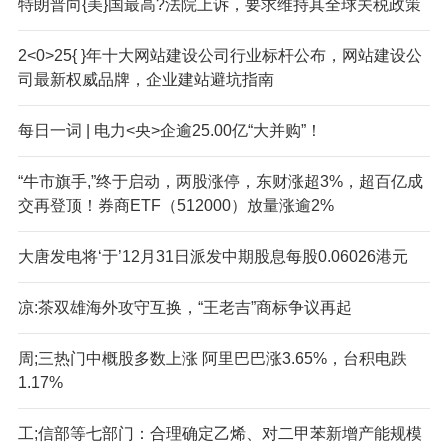
特朗普向{美}国最高?法院上诉，要求维持其全球关税政策
2<0>25{ }年十大网站建设公司行业标杆公布，网站建设公
司最新权威品牌，企业建站避坑指南
每日一词 | 电力<央>企逾25.00亿“大并购”！
“牛市旗手,”终于启动，两股涨停，东财涨超3%，超百亿成
交再登顶！券商ETF（512000）放量涨逾2%
大唐发电将‘于’12月31日派发中期股息每股0.06026港元
凉:茶双雄海外攻守互换，“王老吉”商标争议再起
周;三热门中概股多数上涨 阿里巴巴涨3.65%，台积电跌
1.17%
工;信部等七部门：合理确定乙烯、对二甲苯新增产能规模