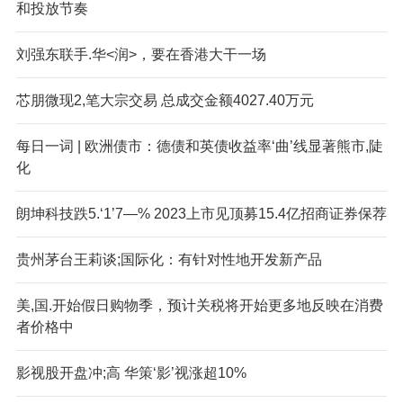
和投放节奏
刘强东联手.华<润>，要在香港大干一场
芯朋微现2,笔大宗交易 总成交金额4027.40万元
每日一词 | 欧洲债市：德债和英债收益率‘曲’线显著熊市,陡
化
朗坤科技跌5.‘1’7—% 2023上市见顶募15.4亿招商证券保荐
贵州茅台王莉谈;国际化：有针对性地开发新产品
美,国.开始假日购物季，预计关税将开始更多地反映在消费
者价格中
影视股开盘冲;高 华策‘影’视涨超10%