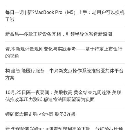
每日一词 | 新?MacBook Pro（M5）上手：老用户可以换机
了啦
新益昌—多款王牌设备亮相，引领半导体智造新浪潮
资,本新规计量规则变化与实践参考——基于特定上市银行
的视角
构.建智;能医疗服务，中兴新支点操作系统推出医共体平台
方案
10月,25日隔—夜要闻：美股收高 黄金结束九周连涨 美联
储拟改革压力测试 穆迪将法国展望调为负面
锂矿概念股走强 <金>圆.股份3连板
新,华保险龚兴峰<：>随着预定利率的下调，分红险占比预