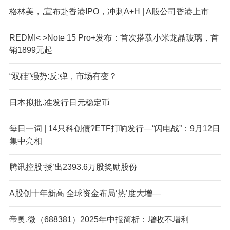
格林美，,宣布赴香港IPO，冲刺A+H | A股公司香港上市
REDMI< >Note 15 Pro+发布：首次搭载小米龙晶玻璃，首
销1899元起
“双硅”强势:反;弹，市场有变？
日本拟批.准发行日元稳定币
每日一词 | 14只科创债?ETF打响发行—“闪电战”：9月12日
集中亮相
腾讯控股‘授’出2393.6万股奖励股份
A股创十年新高 全球资金布局‘热’度大增—
帝奥,微（688381）2025年中报简析：增收不增利