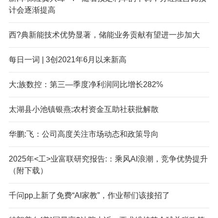
计会逐渐提高
西?典新能技术优势显著，储能业务贡献有望进一步加大
每日一词 | 3
创2021年6月以来新高
大;族数控：第三—季度净利润同比增长282%
太湖县小池镇银燕;农村资金互助社获批解散
华鹏:飞：公司高度关注市场动态和政策导向
2025年<工>业富联研究报告:：乘风AI浪潮，竞争优势提升
（附下载）
千问
pp上新了免费“AI家教”，作业帮们该接招了