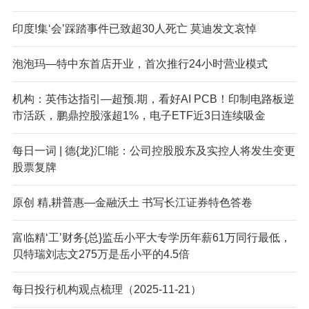
印度!集‘会’踩踏事件已致超30人死亡 莫迪发文哀悼
泡泡玛—特中东首店开业，首次推行24小时营业模式
机构：英伟达指引—超预.期，看好AI PCB！印制电路板逆
市活跃，鹏鼎控股涨超1%，电子ETF近3日连续吸金
每日一词 | 德{龙}汇!能：公司控股股东及实控人将发生变更
股票复牌
原创 精,耕普惠—金融沃土 书写长江证券特色答卷
富临精‘工’财务{总}监岳小平大专学历年薪61万同行最低，
贝特瑞刘志文275万是岳小平的4.5倍
每日投行机构观点梳理（2025-11-21）