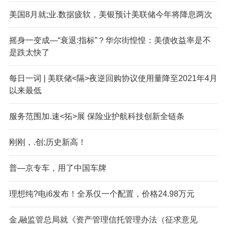
美国8月就;业.数据疲软，美银预计美联储今年将降息两次
摇身一变成—“衰退:指标”？华尔街惶惶：美债收益率是不
是跌太快了
每日一词 | 美联储<隔>夜逆回购协议使用量降至2021年4月
以来最低
服务范围加.速<拓>展 保险业护航科技创新全链条
刚刚，.创;历史新高！
普—京专车，用了中国车牌
理想纯?电i6发布！全系仅一个配置，价格24.98万元
金,融监管总局就《资产管理信托管理办法（征求意见