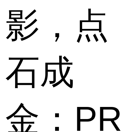
影，点
石成
金：PR