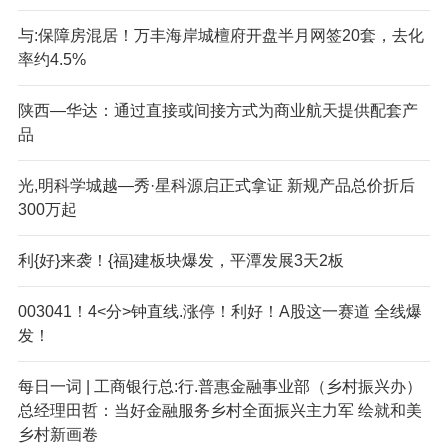
与:保障房混居！万丰海岸城檀府开盘半月网签20套，去化
率约4.5%
陕西—华达：通过直接或间接方式为商业航天提供配套产
品
光,明科学城越—秀·星科源启正式拿证 新规产品总价折后
300万起
利{好}来袭！{福}建板块爆发，平潭发展3天2板
003041！4<分>钟直线.涨停！利好！A股这一赛道 全线爆
发！
每日一词 | 工商银行总:行.普惠金融事业部（乡村振兴办）
总经理田哲：当好金融服务乡村全面振兴主力军 绘就和美
乡村新画卷