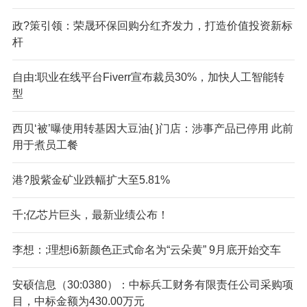
政?策引领：荣晟环保回购分红齐发力，打造价值投资新标
杆
自由:职业在线平台Fiverr宣布裁员30%，加快人工智能转
型
西贝‘被’曝使用转基因大豆油{ }门店：涉事产品已停用 此前
用于煮员工餐
港?股紫金矿业跌幅扩大至5.81%
千;亿芯片巨头，最新业绩公布！
李想：;理想i6新颜色正式命名为“云朵黄” 9月底开始交车
安硕信息（30:0380）：中标兵工财务有限责任公司采购项
目，中标金额为430.00万元