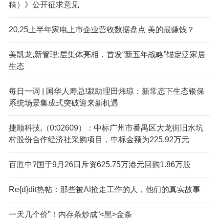
稿）》公开征求意见
20,25上半年家电上市企业营收数据盘点 美的最赚钱？
美凯龙,新管理;层集体亮相，首发“新五年战略”锚定泛家居
生态
每日一词 | 国华人寿总!裁助理田炜琼：新常态下生态银保
系统场景集成式突破迎来新机遇
捷顺科技,（0:02609）：中标广州市番禺区大龙街旧水坑
村股份合作经济社采购项目，中标金额为225.92万元
百胜中?国于9月26日斥资625.75万港元回购1.86万股
Re{d}dit热帖：那些被AI抢走工作的人，他们的真实故事
一天几个价”！内存条炒成“<黑>金条