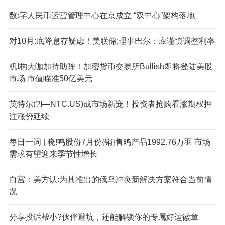
数:字人民币运营管理中心在京成立 “双中心”架构落地
对10月:底降息存疑虑！美联储;理事巴尔：应谨慎调整利率
机!构大咖加持助阵！加密货币交易所Bullish即将登陆美股
市场 市值瞄准50亿美元
英特尔(?I—NTC.US)成市场新宠！投资者抢购看涨期权押
注涨势延续
每日一词 | 晓!鸣股份7月份{销}售鸡产品1992.76万羽 市场
需求有望迎来季节性增长
白宫：美方认:为其推出的俄乌冲突新解决方案符合当前情
况
分享投诉帮小?伙伴避坑，还能解锁你的专属好运徽章