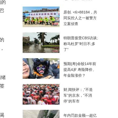
频的
巴
原创. <6>88184，共
同实控人之一被警方
立案侦查
特朗普接受CBS访谈;
的
称马杜罗“时日不;多
，
了”
预期{寿}命较14年前
提高4岁 寿险降价、
年金险涨价？
情绪
签
财;闻快评：,“不造
。
车”的京东，“不消
停”的车市
渴
年内罚款金额—超亿