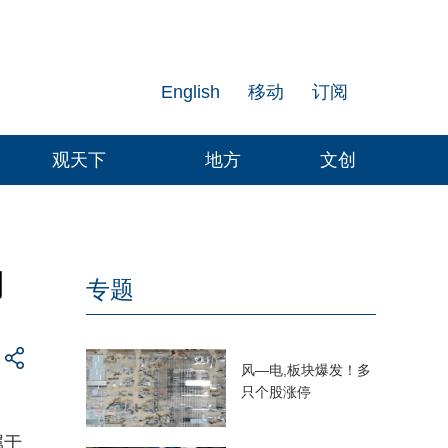
English
移动
订阅
观天下
地方
文创
利
专题
风—电,板块爆发！多
只个股涨停
属于