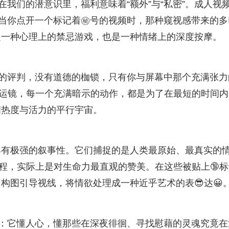
在我们的潜意识里，福利意味着“额外”与“私密”。成人视
。当你点开一个标记着㊙️号的视频时，那种窥视感带来的多
是一种心理上的禁忌游戏，也是一种情绪上的深度按摩。
会的评判，没有道德的枷锁，只有你与屏幕中那个充满张力
的运镜，每一个充满暗示的动作，都是为了在最短的时间内
满热度与活力的平行宇宙。
具有极强的叙事性。它们捕捉的是人类最原始、最真实的
程，实际上是对生命力最直观的赞美。在这些被贴上🔞标
构图引导视线，将情欲处理成一种近乎艺术的表😎达😀
因：它懂人心，懂那些在深夜徘徊、寻找慰藉的灵魂究竟在