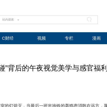
站内搜索
C财经
视频
专栏
漫画
碰”背后的午夜视觉美学与感官福
室的灯熄灭，当最后一班🌸地铁的轰鸣声消散在远方，