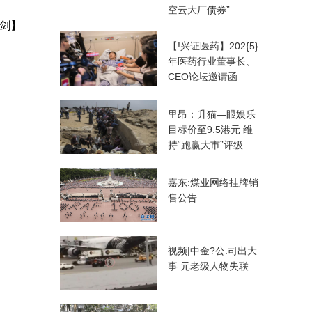
空云大厂债券”
剑】
【!兴证医药】202{5}
年医药行业董事长、
CEO论坛邀请函
里昂：升猫—眼娱乐
目标价至9.5港元 维
持“跑赢大市”评级
嘉东:煤业网络挂牌销
售公告
视频|中金?公.司出大
事 元老级人物失联