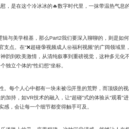
慰，是在这个冷冰冰的🔥数字时代里，一抹带温热气息
逻辑与美学根基，那么Part2我们要深入聊聊的，则是如
支点。在“❌超碰🔞视频成人㊙️福利视频”的广阔领域里
方神韵到欧美激情，从清纯叙事到重磅视觉，这种多元化
个独立个体的“性幻想”坐标。
样性。每个人心中都有一块未被🤔开垦的荒野，而顶级的视
的加持，如VR技术的融入，让“超碰”式的体验从“观看”
真实感，会让每一个细节都变得触手可及。