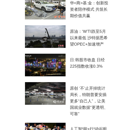
华<商>基:金：创新投
资者陪伴模式 共筑长
期价值共赢
原油：‘W’TI跌至5月
以来最低 沙特据悉希
望OPEC+加速增产
日:韩股市收盘 日经
225指数收涨0.3%
原创 ‘不’止开掉统计
局长，特朗普要安插
更多“自己人”，让美
国就业数据“更透明、
可靠”
人工智!能+行!动起航