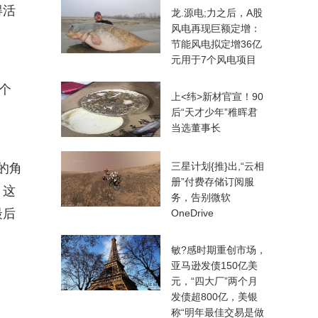
得活
龙.源电;力之后，A股
风电再现巨额定增：
节能风电拟定增36亿
元用于7个风电项目
个
上<纬>新材官宣！90
后“天才少年”稚晖君
当选董事长
三星计划{推}出,“云相
的角
册”付费存储订阅服
，这
务，告别微软
最后
OneDrive
敏?感时期重创市场，
亚马逊发债150亿美
元，“四大厂”两个月
发债超800亿，美银
称“明年最佳交易是做