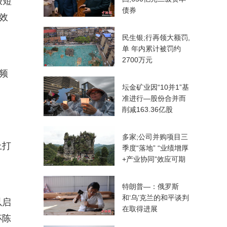
极短
债券
效
民生银;行再领大额罚,
单 年内累计被罚约
2700万元
频
坛金矿业因“10并1”基
准进行—股份合并而
削减163.36亿股
多家;公司并购项目三
上打
季度“落地” “业绩增厚
+产业协同”效应可期
特朗普—：俄罗斯
和‘乌’克兰的和平谈判
以启
在取得进展
杯陈