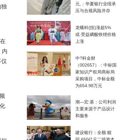
元,：华夏银行业绩承
的独
压与合规风险并存
龙蟠科{技}涨超5%
或:受益磷酸铁锂价格
何在
上涨
，内
中?科金财
不仅
（002657）：中标国
家知识产权局商标局
采购项目，中标金额
为654.98万元
频
潮—宏:基：公司利润
进化
主要来源于产品设计
和服务
建设银行：全额:赎
回,650亿元二级资本