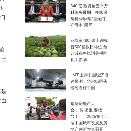
340‘亿’险资被套？万
补
科债务展期，多家保
我们
险机<构>陷“退无门、
守亏本”困局
花旗策<略>师上调标
普500指数目标位 预
追
计减税将抵消关税的
早已
负面影响
I‘M’F上调中国经济增
速预测，华尔街巨头
纷纷看好中国
再是
在白
这场房地产大
会，‘传’递重.要信
号！——2025第十五
届中国城市发展及房
地产创新大会召开