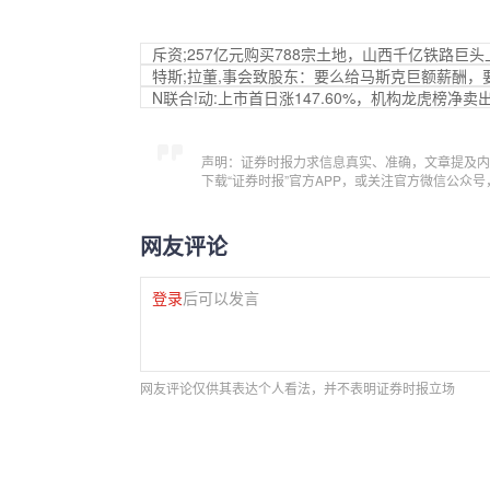
斥资;257亿元购买788宗土地，山西千亿铁路巨头
特斯;拉董,事会致股东：要么给马斯克巨额薪酬，
N联合!动:上市首日涨147.60%，机构龙虎榜净卖出8
声明：证券时报力求信息真实、准确，文章提及内
下载“证券时报”官方APP，或关注官方微信公众
网友评论
登录
后可以发言
网友评论仅供其表达个人看法，并不表明证券时报立场