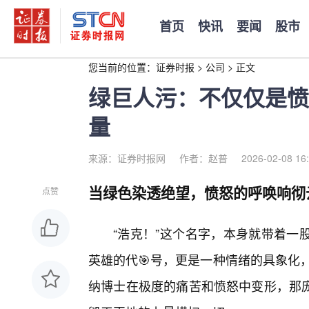
首页
快讯
要闻
股市
您当前的位置：
证券时报
>
公司
>
正文
绿巨人污：不仅仅是愤
量
来源：证券时报网
作者：赵普
2026-02-08 16
当绿色染透绝望，愤怒的呼唤响彻
点赞
“浩克！”这个名字，本身就带着一
英雄的代🎯号，更是一种情绪的具象化
纳博士在极度的痛苦和愤怒中变形，那