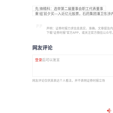
先;锋精科：选举第二届董事会职工代表董事
重‘组’前夕买—入近亿元股票，石药集团潘卫东涉
声明：证券时报力求信息真实、准确，文章提及内
下载“证券时报”官方APP，或关注官方微信公众
网友评论
登录
后可以发言
网友评论仅供其表达个人看法，并不表明证券时报立场