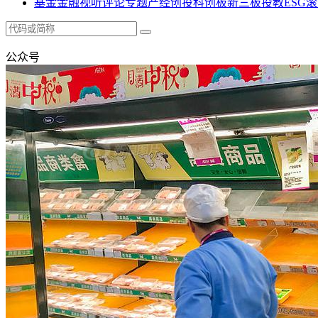
基金
金融
视听
评论
专题
产经
创投
科创板
新三板
投教
ESG
滚
公众号