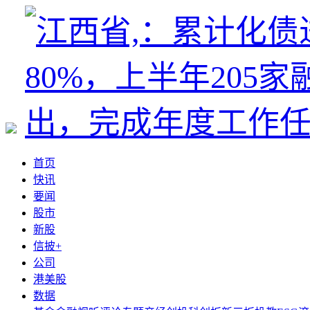
首页
快讯
要闻
股市
新股
信披+
公司
港美股
数据